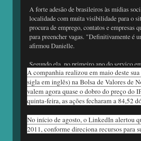
A forte adesão de brasileiros às mídias so
localidade com muita visibilidade para o si
procura de emprego, contatos e empresas q
para preencher vagas. "Definitivamente é 
afirmou Danielle.
Segundo ela, no primeiro ano do serviço e
A companhia realizou em maio deste sua o
abril de 2010, foi registrado um crescimen
sigla em inglês) na Bolsa de Valores de 
LinkedIn no Brasil de 428 por cento. Os da
valem agora quase o dobro do preço do IP
mostram que o país tinha mais de quatro m
quinta-feira, as ações fecharam a 84,52 dó
ao total do Canadá.
"Importantes companhias brasileiras abrir
No início de agosto, o LinkedIn alertou q
como Petrobras, Vivo e Itaú Unibanco", afi
2011, conforme direciona recursos para s