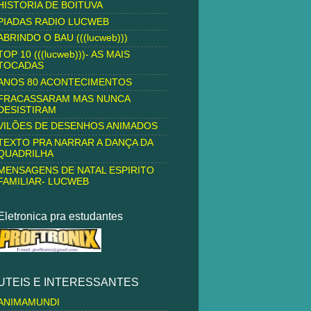
HISTORIA DE BOITUVA
PIADAS RADIO LUCWEB
ABRINDO O BAU (((lucweb)))
TOP 10 (((lucweb)))- AS MAIS
TOCADAS
ANOS 80 ACONTECIMENTOS
FRACASSARAM MAS NUNCA
DESISTIRAM
VILÕES DE DESENHOS ANIMADOS
TEXTO PRA NARRAR A DANÇA DA
QUADRILHA
MENSAGENS DE NATAL ESPIRITO
FAMILIAR- LUCWEB
Eletronica pra estudantes
UTEIS E INTERESSANTES
ANIMAMUNDI