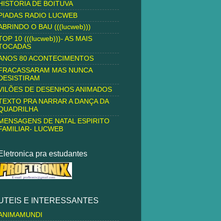
HISTORIA DE BOITUVA
PIADAS RADIO LUCWEB
ABRINDO O BAU (((lucweb)))
TOP 10 (((lucweb)))- AS MAIS
TOCADAS
ANOS 80 ACONTECIMENTOS
FRACASSARAM MAS NUNCA
DESISTIRAM
VILÕES DE DESENHOS ANIMADOS
TEXTO PRA NARRAR A DANÇA DA
QUADRILHA
MENSAGENS DE NATAL ESPIRITO
FAMILIAR- LUCWEB
Eletronica pra estudantes
UTEIS E INTERESSANTES
ANIMAMUNDI