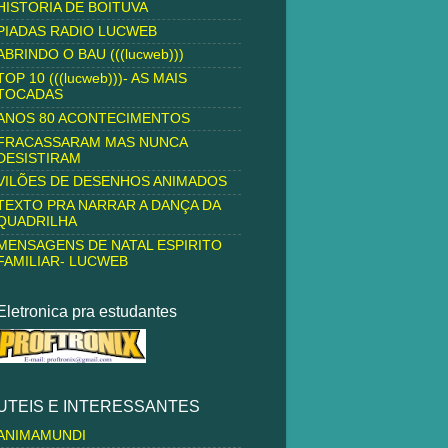
HISTORIA DE BOITUVA
PIADAS RADIO LUCWEB
ABRINDO O BAU (((lucweb)))
TOP 10 (((lucweb)))- AS MAIS
TOCADAS
ANOS 80 ACONTECIMENTOS
FRACASSARAM MAS NUNCA
DESISTIRAM
VILÕES DE DESENHOS ANIMADOS
TEXTO PRA NARRAR A DANÇA DA
QUADRILHA
MENSAGENS DE NATAL ESPIRITO
FAMILIAR- LUCWEB
Eletronica pra estudantes
UTEIS E INTERESSANTES
ANIMAMUNDI