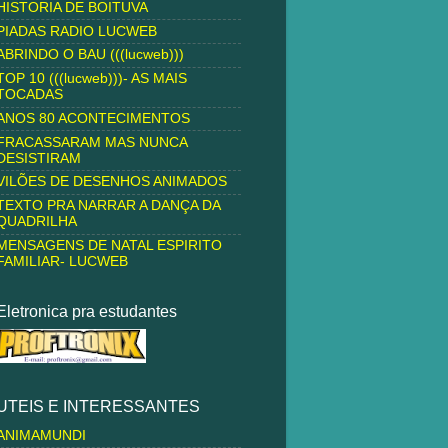
HISTORIA DE BOITUVA
PIADAS RADIO LUCWEB
ABRINDO O BAU (((lucweb)))
TOP 10 (((lucweb)))- AS MAIS
TOCADAS
ANOS 80 ACONTECIMENTOS
FRACASSARAM MAS NUNCA
DESISTIRAM
VILÕES DE DESENHOS ANIMADOS
TEXTO PRA NARRAR A DANÇA DA
QUADRILHA
MENSAGENS DE NATAL ESPIRITO
FAMILIAR- LUCWEB
Eletronica pra estudantes
UTEIS E INTERESSANTES
ANIMAMUNDI