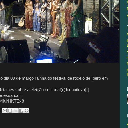
do dia 09 de março rainha do festival de rodeio de Iperó em
alhes sobre a eleição no canal((( lucboituva)))
acessando :
vMKirHKTEx8