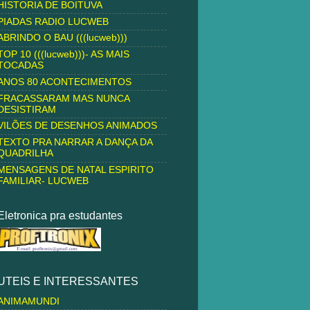
HISTORIA DE BOITUVA
PIADAS RADIO LUCWEB
ABRINDO O BAU (((lucweb)))
TOP 10 (((lucweb)))- AS MAIS
TOCADAS
ANOS 80 ACONTECIMENTOS
FRACASSARAM MAS NUNCA
DESISTIRAM
VILÕES DE DESENHOS ANIMADOS
TEXTO PRA NARRAR A DANÇA DA
QUADRILHA
MENSAGENS DE NATAL ESPIRITO
FAMILIAR- LUCWEB
Eletronica pra estudantes
UTEIS E INTERESSANTES
ANIMAMUNDI