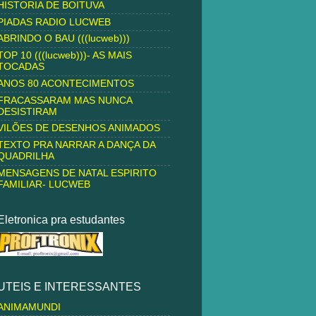
HISTORIA DE BOITUVA
PIADAS RADIO LUCWEB
ABRINDO O BAU (((lucweb)))
TOP 10 (((lucweb)))- AS MAIS
TOCADAS
ANOS 80 ACONTECIMENTOS
FRACASSARAM MAS NUNCA
DESISTIRAM
VILÕES DE DESENHOS ANIMADOS
TEXTO PRA NARRAR A DANÇA DA
QUADRILHA
MENSAGENS DE NATAL ESPIRITO
FAMILIAR- LUCWEB
Eletronica pra estudantes
UTEIS E INTERESSANTES
ANIMAMUNDI