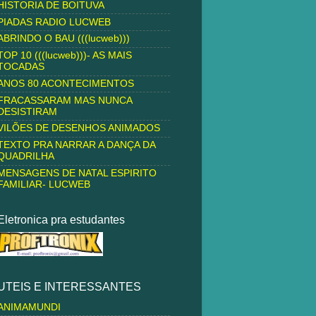
HISTORIA DE BOITUVA
PIADAS RADIO LUCWEB
ABRINDO O BAU (((lucweb)))
TOP 10 (((lucweb)))- AS MAIS
TOCADAS
ANOS 80 ACONTECIMENTOS
FRACASSARAM MAS NUNCA
DESISTIRAM
VILÕES DE DESENHOS ANIMADOS
TEXTO PRA NARRAR A DANÇA DA
QUADRILHA
MENSAGENS DE NATAL ESPIRITO
FAMILIAR- LUCWEB
Eletronica pra estudantes
UTEIS E INTERESSANTES
ANIMAMUNDI