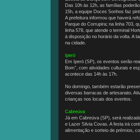
Das 10h às 12h, as famílias poderão
15h, a equipe Doces Sonhos faz pintur
A prefeitura informou que haverá refo
Parque do Corrupira; na linha 703, q
linha 578, que atende o terminal Ho
à disposição no horário da volta. A t
na cidade.
Iperó
Em Iperó (SP), os eventos serão rea
Bom", com atividades culturais e es
acontece das 14h às 17h.
No domingo, também estarão present
diversas barracas de artesanato. A
crianças nos locais dos eventos.
Cabreúva
Já em Cabreúva (SP), será realizada 
e Lazer Silvia Covas. A festa irá c
alimentação e sorteio de prêmios, c