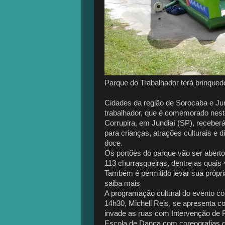
Parque do Trabalhador terá brinquedo
Cidades da região de Sorocaba e Jun
trabalhador, que é comemorado neste
Corrupira, em Jundiaí (SP), recebe
para crianças, atrações culturais e d
doce.
Os portões do parque vão ser abertos
113 churrasqueiras, dentre as quais
Também é permitido levar sua própri
saiba mais
A programação cultural do evento c
14h30, Michell Reis, se apresenta co
invade as ruas com Intervenção de Pr
Escola de Dança com coreografias d