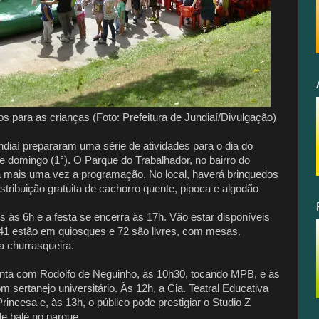
s para as crianças (Foto: Prefeitura de Jundiaí/Divulgação)
diaí prepararam uma série de atividades para o dia do
 domingo (1°). O Parque do Trabalhador, no bairro do
rá mais uma vez a programação. No local, haverá brinquedos
istribuição gratuita de cachorro quente, pipoca e algodão
 às 6h e a festa se encerra às 17h. Vão estar disponíveis
 41 estão em quiosques e 72 são livres, com mesas.
a churrasqueira.
onta com Rodolfo de Neguinho, às 10h30, tocando MPB, e às
m sertanejo universitário. Às 12h, a Cia. Teatral Educativa
incesa e, às 13h, o público pode prestigiar o Studio Z
e balé no parque.