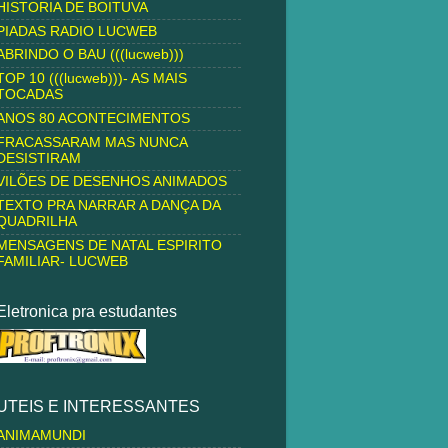
HISTORIA DE BOITUVA
PIADAS RADIO LUCWEB
ABRINDO O BAU (((lucweb)))
TOP 10 (((lucweb)))- AS MAIS
TOCADAS
ANOS 80 ACONTECIMENTOS
FRACASSARAM MAS NUNCA
DESISTIRAM
VILÕES DE DESENHOS ANIMADOS
TEXTO PRA NARRAR A DANÇA DA
QUADRILHA
MENSAGENS DE NATAL ESPIRITO
FAMILIAR- LUCWEB
Eletronica pra estudantes
UTEIS E INTERESSANTES
ANIMAMUNDI