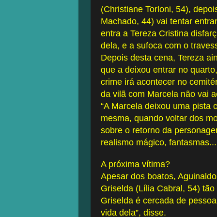
(Christiane Torloni, 54), depoi
Machado, 44) vai tentar entra
entra a Tereza Cristina disfa
dela, e a sufoca com o traves
Depois desta cena, Tereza ain
que a deixou entrar no quarto
crime irá acontecer no cemitér
da vilã com Marcela não vai a
“A Marcela deixou uma pista c
mesma, quando voltar dos mor
sobre o retorno da personagem
realismo mágico, fantasmas...
A próxima vítima?
Apesar dos boatos, Aguinaldo 
Griselda (Lília Cabral, 54) tã
Griselda é cercada de pessoa
vida dela”, disse.